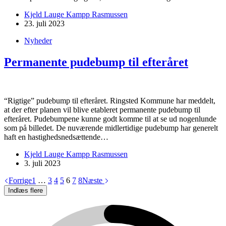
Kjeld Lauge Kampp Rasmussen
23. juli 2023
Nyheder
Permanente pudebump til efteråret
“Rigtige” pudebump til efteråret. Ringsted Kommune har meddelt,
at der efter planen vil blive etableret permanente pudebump til
efteråret. Pudebumpene kunne godt komme til at se ud nogenlunde
som på billedet. De nuværende midlertidige pudebump har generelt
haft en hastighedsnedsættende…
Kjeld Lauge Kampp Rasmussen
3. juli 2023
Forrige
1
…
3
4
5
6
7
8
Næste
Indlæs flere