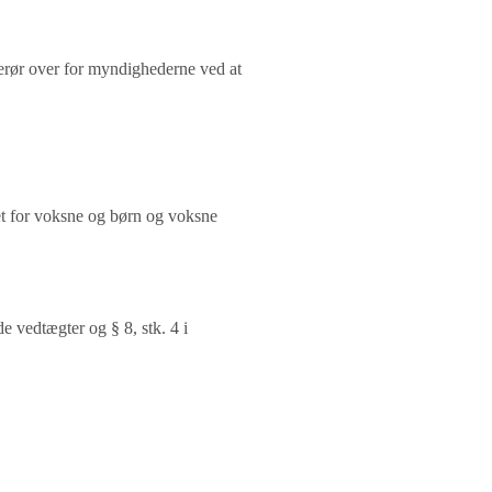
lerør over for myndighederne ved at
et for voksne og børn og voksne
e vedtægter og § 8, stk. 4 i