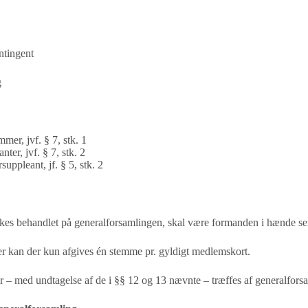
ntingent
g
mer, jvf. § 7, stk. 1
ter, jvf. § 7, stk. 2
suppleant, jf. § 5, stk. 2
skes behandlet på generalforsamlingen, skal være
formanden i hænde sen
r kan der kun afgives én stemme pr. gyldigt medlemskort.
er – med undtagelse af de i §§ 12 og 13 nævnte – træffes
af generalfor