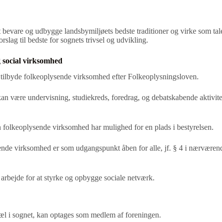
t bevare og udbygge landsbymiljøets bedste traditioner og
virke som ta
orslag til
bedste for sognets trivsel og udvikling.
g social virksomhed
tilbyde folkeoplysende virksomhed efter
Folkeoplysningsloven.
n være undervisning, studiekreds, foredrag, og
debatskabende aktivit
n folkeoplysende virksomhed har mulighed for en plads i
bestyrelsen.
nde virksomhed er som udgangspunkt åben for alle, jf. § 4
i nærværend
arbejde for at styrke og opbygge sociale netværk.
pæl i sognet, kan optages som medlem af foreningen.