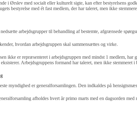
 i Ørslev med socialt eller kulturelt sigte, kan efter
bestyrelsens godke
augets
bestyrelse med ét fast medlem, der har taleret, men ikke stemmere
 nedsætte arbejdsgrupper til behandling af bestemte,
afgrænsede spørgs
dkender, hvordan arbejdsgruppen skal sammensættes og
virke.
lsen ikke er repræsenteret i arbejdsgruppen med mindst 1
medlem, har g
n
eksisterer. Arbejdsgruppens formand har taleret, men ikke stemmeret i 
ng
este myndighed er generalforsamlingen. Den indkaldes
på hensigtsmæs
neralforsamling afholdes hvert år primo marts med en
dagsorden med m