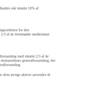
ndkaldes når mindst 10% af
dagsordenen for den
dst 2/3 af de fremmødte medlemmer
lforsamling med mindst 2/3 af de
n ekstraordinær
generalforsamling, der
ralforsamling.
ns dens øvrige aktiver anvendes til