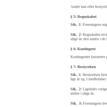
Andre kan efter bestyrel
§ 5
:
Regnskabet
Stk. 1
:
Foreningens reg
Stk. 2
:
Regnskabet revi
ulige år, den anden i de 
§
6
:
Kontingent
Kontingentet fastsættes 
§
7
:
Bestyrelsen
Stk. 1
:
Bestyrelsen bes
lige år og 3 medlemmer
Stk. 2
:
Ligeledes vælge
anden i ulige år.
Stk. 3:
Foreningens bes