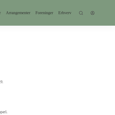
r
Arrangementer
Foreninger
Erhverv
9.
opæl.