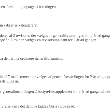
sens beslutning optages i foreningen.
nskabsår er kalenderåret.
deres af 2 revisorer, der vælges af generalforsamlingen
for 2 år ad gang
lige
år. Desuden vælges en revisorsuppleant for 2 år ad gangen.
på den årlige ordinære generalforsamling.
tår af 7 medlemmer, der vælges af generalforsamlingen
for 2 år ad gang
 i de
ulige år.
r generalforsamlingen 2 bestyrelsessuppleanter for 2 år
ad gangensåledes
tyrelse kan i det daglige kaldes Ørslev Lokalråd.