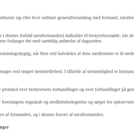
stituerer sig efter hver ordinær generalforsamling med
formand, næstfor
r i dennes forfald næstformanden) indkalder til
bestyrelsesmøde, når der 
ne forlanger det med samtidig anførelse af dagsorden.
eslutningsdygtig, når flere end halvdelen af dens
medlemmer er til sted
etages ved simpel stemmeflerhed. I tilfælde af
stemmelighed er forman
r protokol over bestyrelsens forhandlinger og over
forhandlinger på gen
r foreningens regnskab og medlemsfortegnelse og sørger
for opkrævnin
es af formanden, og i dennes fravær af næstformanden.
inger