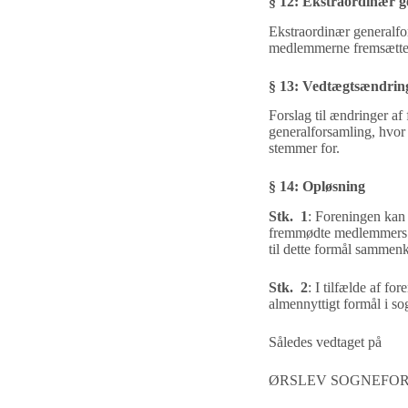
§
12
:
Ekstraordinær g
Ekstraordinær generalfo
medlemmerne fremsætter 
§ 13
:
Vedtægtsændrin
Forslag til ændringer af
generalforsamling, hvor 
stemmer for.
§
14
:
Opløsning
Stk. 1
:
Foreningen kan 
fremmødte medlemmers
til dette formål sammen
Stk. 2
:
I tilfælde af fo
almennyttigt formål i
so
Således vedtaget på
ØRSLEV SOGNEFOR