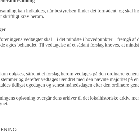
eneralforsamling
rsamling kan indkaldes, når bestyrelsen finder det
fornødent, og skal i
skriftligt
krav herom.
ger
 foreningens vedtægter skal – i det mindste i hovedpunkter –
fremgå af 
de agtes behandlet. Til
vedtagelse af et sådant forslag kræves, at min
kun opløses, såfremt et forslag herom vedtages på den
ordinære genera
 stemmer
og derefter vedtages uændret med den nævnte majoritet på e
kaldes tidligst ugedagen og senest
månedsdagen efter den ordinære gene
reningens opløsning overgår dens arkiver til det
lokalhistoriske arkiv, me
gnet.
ENINGs