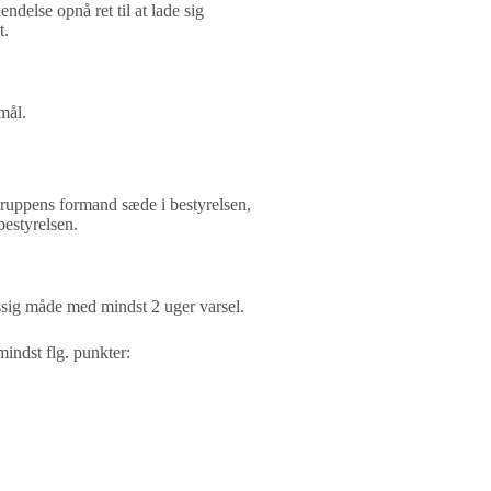
ndelse opnå ret til at lade sig
t.
mål.
ruppens formand sæde i bestyrelsen,
bestyrelsen.
sig måde med mindst 2 uger varsel.
indst flg. punkter: