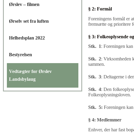
Ørslev – filmen
§ 2: Formål
Foreningens formål er a
Ørselv set fra luften
fremsætte og prioritere f
§ 3: Folkeoplysende o
Helhedsplan 2022
Stk. 1
:
Foreningen kan 
Bestyrelsen
Stk. 2
:
Virksomheden ka
sammen.
Vedtægter for Ørslev
Stk. 3
:
Deltagerne i de
Landsbylaug
Stk. 4
:
Den folkeoplyse
Folkeoplysningsloven.
Stk. 5:
Foreningen kan 
§
4
:
Medlemmer
Enhver, der har fast bo