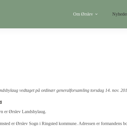
Om Ørslev
Nyhede
Vedtægter for Ørslev Landsbylaug
ndsbylaug vedtaget på ordinær generalforsamling torsdag 14. nov. 201
d
n er Ørslev Landsbylaug.
emsted er Ørslev Sogn i Ringsted kommune. Adressen er
formandens b