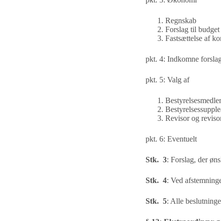
Regnskab
Forslag til budget
Fastsættelse af ko
pkt. 4:
Indkomne forsla
pkt. 5:
Valg af
Bestyrelsesmedlem
Bestyrelsessupplean
Revisor og revisor
pkt. 6:
Eventuelt
Stk. 3
:
Forslag, der øn
Stk. 4
:
Ved afstemninge
Stk. 5
:
Alle beslutning