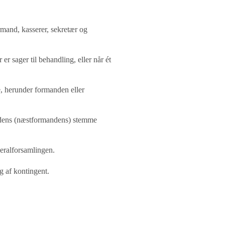
mand, kasserer, sekretær og
er sager til behandling, eller når ét
e, herunder formanden eller
dens (næstformandens) stemme
eralforsamlingen.
g af kontingent.