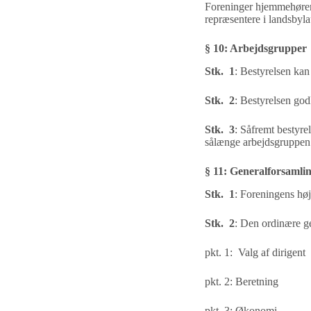
Foreninger hjemmehørende
repræsentere i landsbyl
§
10
:
Arbejdsgrupper
Stk. 1
:
Bestyrelsen kan
Stk. 2
:
Bestyrelsen go
Stk. 3
:
Såfremt bestyre
sålænge arbejdsgruppe
§
11
:
Generalforsamli
Stk. 1
:
Foreningens høj
Stk. 2
:
Den ordinære ge
pkt. 1:
Valg af dirigent
pkt. 2:
Beretning
pkt. 3:
Økonomi