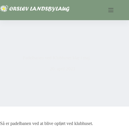
Fortsæt
til
indhold
Padelbanen ved Klubhuset klar i maj.
20. april 2023
Så er padelbanen ved at blive opført ved klubhuset.