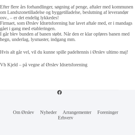
Efter flere års forhandlinger, søgning af penge, aftaler med kommunen
om Landszonetilladelse og byggetilladelse, beslutning af leverandør
osv., – er det endelig lykkedes!
Firmaet, som Ørslev Idrætsforening har lavet aftale med, er i mandags
gået i gang med etableringen.
I går blev bunden af banen støbt. Når den er klar opføres banen med
hegn, underlag, lysmaster, indgang mm.
Hvis alt går vel, vil du kunne spille padeltennis i Ørslev ultimo maj!
Vh Kjeld – på vegne af Ørslev Idrætsforening
Om Ørslev
Nyheder
Arrangementer
Foreninger
Erhverv