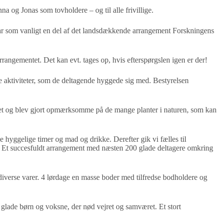
a og Jonas som tovholdere – og til alle frivillige.
ar som vanligt en del af det landsdækkende arrangement Forskningens
angementet. Det kan evt. tages op, hvis efterspørgslen igen er der!
le aktiviteter, som de deltagende hyggede sig med. Bestyrelsen
det og blev gjort opmærksomme på de mange planter i naturen, som kan
 hyggelige timer og mad og drikke. Derefter gik vi fælles til
ik. Et succesfuldt arrangement med næsten 200 glade deltagere omkring
 diverse varer. 4 lørdage en masse boder med tilfredse bodholdere og
 glade børn og voksne, der nød vejret og samværet. Et stort