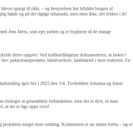
evet spurgt til råds, – og bestyrelsen har bifaldet brugen af
tig højde og på det rigtige tidspunkt, men mon ikke, det lykkes i år!
kt med Jens Mess, som ejer jorden og er bygherre til de mange
 opfylde deres opgave: Ved trafiktællingerne dokumenteres, at farten i
bor her: pakketransportører, håndværkere, landmænd i store traktorer. En
e indsamling igen her i 2025 den 5/4. Tovholdere Johanna og Jonas
ens biologer at genetablere forbindelsen, men det er dyrt, så man
, at det er lige oppe over!
 projektets meget store omfang. Kommunen er nu startet forfra – og er