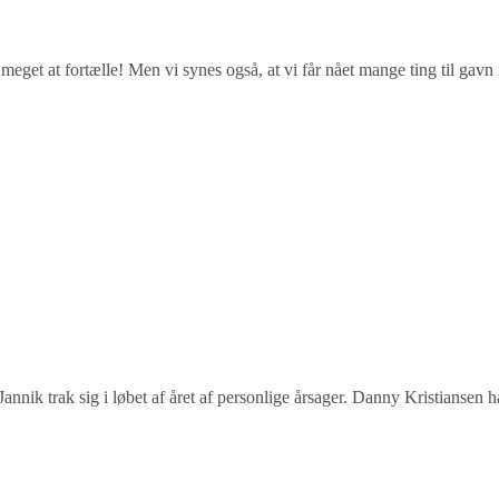
eget at fortælle! Men vi synes også, at vi får nået mange ting til gav
ik trak sig i løbet af året af personlige årsager. Danny Kristiansen har