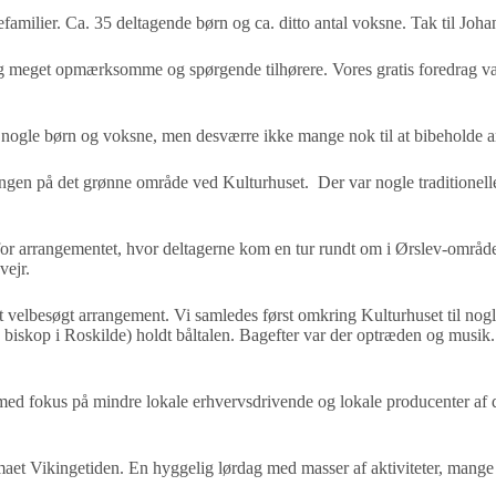
amilier. Ca. 35 deltagende børn og ca. ditto antal voksne. Tak til Johann
og meget opmærksomme og spørgende tilhørere. Vores gratis foredrag v
nogle børn og voksne, men desværre ikke mange nok til at bibeholde arr
stangen på det grønne område ved Kulturhuset. Der var nogle traditionel
for arrangementet, hvor deltagerne kom en tur rundt om i Ørslev-områ
vejr.
 velbesøgt arrangement. Vi samledes først omkring Kulturhuset til nogle
ere biskop i Roskilde) holdt båltalen. Bagefter var der optræden og mus
t med fokus på mindre lokale erhvervsdrivende og lokale producenter af
maet Vikingetiden. En hyggelig lørdag med masser af aktiviteter, mange