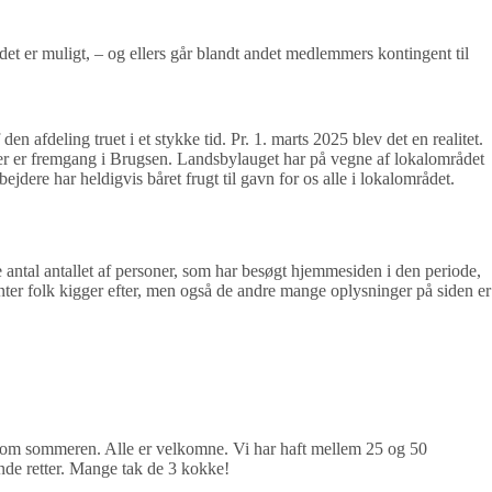
et er muligt, – og ellers går blandt andet medlemmers kontingent til
afdeling truet i et stykke tid. Pr. 1. marts 2025 blev det en realitet.
der er fremgang i Brugsen. Landsbylauget har på vegne af lokalområdet
dere har heldigvis båret frugt til gavn for os alle i lokalområdet.
 antal antallet af personer, som har besøgt hjemmesiden i den periode,
ter folk kigger efter, men også de andre mange oplysninger på siden er
en om sommeren. Alle er velkomne. Vi har haft mellem 25 og 50
nde retter. Mange tak de 3 kokke!