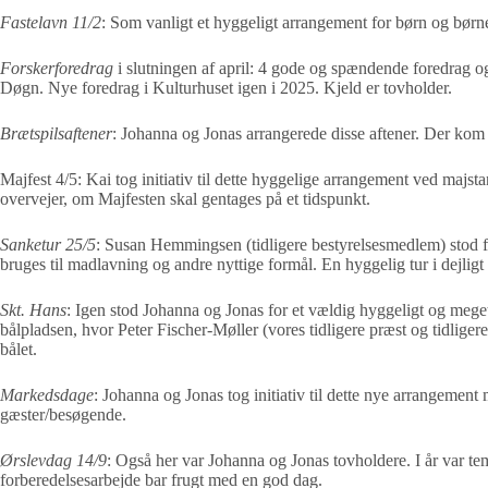
Fastelavn 11/2
: Som vanligt et hyggeligt arrangement for børn og børnef
Forskerforedrag
i slutningen af april: 4 gode og spændende foredrag 
Døgn. Nye foredrag i Kulturhuset igen i 2025. Kjeld er tovholder.
Brætspilsaftener
: Johanna og Jonas arrangerede disse aftener. Der kom 
Majfest 4/5: Kai tog initiativ til dette hyggelige arrangement ved maj
overvejer, om Majfesten skal gentages på et tidspunkt.
Sanketur 25/5
: Susan Hemmingsen (tidligere bestyrelsesmedlem) stod 
bruges til madlavning og andre nyttige formål. En hyggelig tur i dejligt 
Skt. Hans
: Igen stod Johanna og Jonas for et vældig hyggeligt og meget
bålpladsen, hvor Peter Fischer-Møller (vores tidligere præst og tidlig
bålet.
Markedsdage
: Johanna og Jonas tog initiativ til dette nye arrangemen
gæster/besøgende.
Ørslevdag 14/9
: Også her var Johanna og Jonas tovholdere. I år var te
forberedelsesarbejde bar frugt med en god dag.