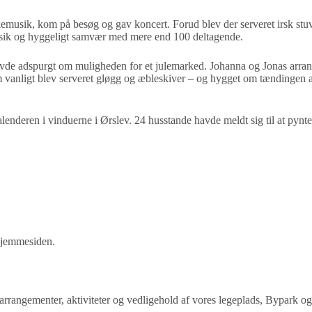
olkemusik, kom på besøg og gav koncert. Forud blev der serveret irsk stu
musik og hyggeligt samvær med mere end 100 deltagende.
vde adspurgt om muligheden for et julemarked. Johanna og Jonas arra
anligt blev serveret gløgg og æbleskiver – og hygget om tændingen af l
lenderen i vinduerne i Ørslev. 24 husstande havde meldt sig til at pynte 
hjemmesiden.
få arrangementer, aktiviteter og vedligehold af vores legeplads, Bypark og a