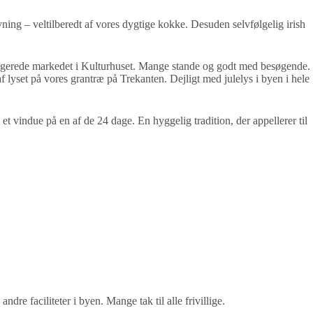
vning – veltilberedt af vores dygtige kokke. Desuden selvfølgelig irish
ngerede markedet i Kulturhuset. Mange stande og godt med besøgende.
yset på vores grantræ på Trekanten. Dejligt med julelys i byen i hele
et vindue på en af de 24 dage. En hyggelig tradition, der appellerer til
ndre faciliteter i byen. Mange tak til alle frivillige.