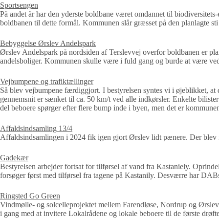
Sportsengen
På andet år har den yderste boldbane været omdannet til biodiversitets-
boldbanen til dette formål. Kommunen slår græsset på den planlagte sti r
Bebyggelse Ørslev Andelspark
Ørslev Andelspark på nordsiden af Terslevvej overfor boldbanen er planl
andelsboliger. Kommunen skulle være i fuld gang og burde at være ved
Vejbumpene og trafiktællinger
Så blev vejbumpene færdiggjort. I bestyrelsen syntes vi i øjeblikket, at 
gennemsnit er sænket til ca. 50 km/t ved alle indkørsler. Enkelte biliste
del beboere spørger efter flere bump inde i byen, men det er kommunen ik
Affaldsindsamling 13/4
Affaldsindsamlingen i 2024 fik igen gjort Ørslev lidt pænere. Der blev
Gadekær
Bestyrelsen arbejder fortsat for tilførsel af vand fra Kastaniely. Oprin
forsøger først med tilførsel fra tagene på Kastanily. Desværre har DABs 
Ringsted Go Green
Vindmølle- og solcelleprojektet mellem Farendløse, Nordrup og Ørslev 
i gang med at invitere Lokalrådene og lokale beboere til de første drøf