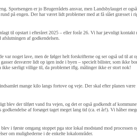
eng. Sportsengen er jo Brugerrådets ansvar, men Landsbylauget er også bl
und på engen. Der har været lidt problemer med at få slået græsset i rig
agt til opstart i efteråret 2025 – eller forår 26. Vi har jævnligt konta
 afslutningen af godkendelsen.
de var noget lave, men de følger helt forskrifterne og ser også ud til at
r gasser desværre lidt op igen inde i byen – specielt bilister, som ikke 
ke særligt villige til, da problemet iflg. målinger ikke er stort nok!
 indsamlet mange kilo langs fortove og veje. Der skal efter planen vær
deligt blev der tilført vand fra vejen, og det er også godkendt af kommun
godkendelse af forsøget taget meget lang tid (ca. et år!). Vi håber meget
blev i første omgang stoppet pga stor lokal modstand mod processen og
telser om mulighederne i de enkelte lokalområder.