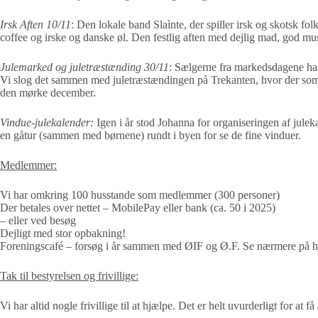
Irsk Aften 10/11
: Den lokale band Slaìnte, der spiller irsk og skotsk f
coffee og irske og danske øl. Den festlig aften med dejlig mad, god 
Julemarked og juletræstænding 30/11
: Sælgerne fra markedsdagene ha
Vi slog det sammen med juletræstændingen på Trekanten, hvor der som v
den mørke december.
Vindue-julekalender:
Igen i år stod Johanna for organiseringen af juleka
en gåtur (sammen med børnene) rundt i byen for se de fine vinduer.
Medlemmer:
Vi har omkring 100 husstande som medlemmer (300 personer)
Der betales over nettet – MobilePay eller bank (ca. 50 i 2025)
– eller ved besøg
Dejligt med stor opbakning!
Foreningscafé – forsøg i år sammen med ØIF og Ø.F. Se nærmere på 
Tak til bestyrelsen og frivillige:
Vi har altid nogle frivillige til at hjælpe. Det er helt uvurderligt for at 