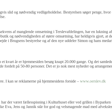
gvis slid og nødvendig vedligeholdelse. Bestyrelsen søger penge, hvor d
lse.
kvens af manglende omsætning i Terslevafdelingen, har en lukning af den 
butik og nødvendigheden af større omsætning, har heldigvis gjort, at 
ejde i Brugsens bestyrelse og af den nye uddeler Simon og hans medarbej
 to et kvart år er hjemmesiden besøg knapt 20.000 gange. Og det samlede
e fordelt på 50-80 personer. Det er jo nok mest nyheder og arrangemen
ere. I kan se reklamerne på hjemmesidens forside –
www.oerslev.dk
 har der været fællesspisning i Kulturhuset eller ved grillen i Bypark
kokke Eva, Jens og Jannik står for god og velsmagende mad med afveksle