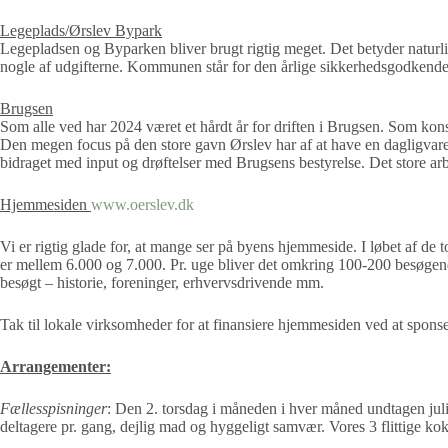
Legeplads/Ørslev Bypark
Legepladsen og Byparken bliver brugt rigtig meget. Det betyder naturli
nogle af udgifterne. Kommunen står for den årlige sikkerhedsgodkende
Brugsen
Som alle ved har 2024 været et hårdt år for driften i Brugsen. Som konse
Den megen focus på den store gavn Ørslev har af at have en dagligvare
bidraget med input og drøftelser med Brugsens bestyrelse. Det store arb
Hjemmesiden
www.oerslev.dk
Vi er rigtig glade for, at mange ser på byens hjemmeside. I løbet af de
er mellem 6.000 og 7.000. Pr. uge bliver det omkring 100-200 besøgend
besøgt – historie, foreninger, erhvervsdrivende mm.
Tak til lokale virksomheder for at finansiere hjemmesiden ved at spons
Arrangementer:
Fællesspisninger
: Den 2. torsdag i måneden i hver måned undtagen juli
deltagere pr. gang, dejlig mad og hyggeligt samvær. Vores 3 flittige 