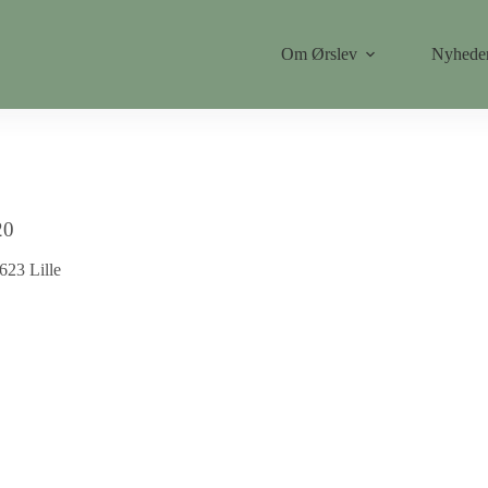
Om Ørslev
Nyhede
20
623 Lille