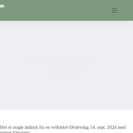
Fortsæt
til
indhold
Billeder og video fra Ørslevdag 2024
24. oktober 2024
Her er nogle indtryk fra en vellykket Ørslevdag 14. sept. 2024 med
emnet Vikinger: