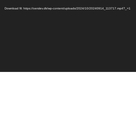
Download fil: https://oerslev.dk/wp-content/uploads/2024/10/20240914_113717.mp4?_=1
Om Ørslev
Nyheder
Arrangementer
Foreninger
Erhverv